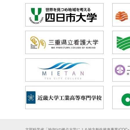
文部科学省「地(知)の拠点大学による地方創生推進事業(COC+