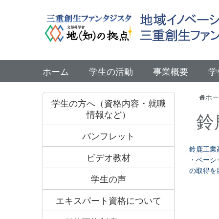
ホーム
学生の活動
事業概要
学
ホー
学生の方へ（資格内容・就職
情報など）
鈴
パンフレット
鈴鹿工業
ビデオ教材
・ベーシ
の取得を
学生の声
【
エキスパート資格について