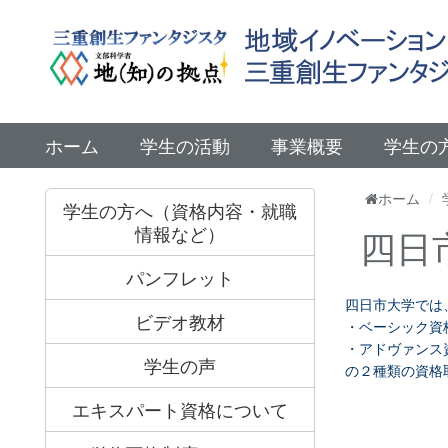
ホーム
学生の活動
事業概要
学生の
ホーム
学生の方へ（資格内容・就職
情報など）
四日
パンフレット
四日市大学では
ビデオ教材
・ベーシック資
・アドヴァンス
学生の声
の２種類の資格
【ベ
エキスパート資格について